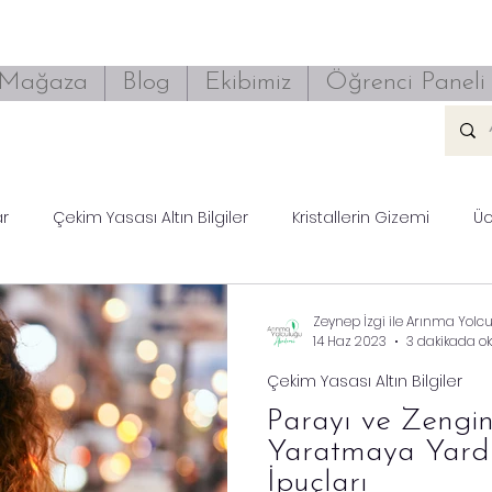
Mağaza
Blog
Ekibimiz
Öğrenci Paneli
ar
Çekim Yasası Altın Bilgiler
Kristallerin Gizemi
Üc
Zeynep İzgi ile Arınma Yolc
14 Haz 2023
3 dakikada o
Çekim Yasası Altın Bilgiler
Parayı ve Zengin
Yaratmaya Yardı
İpuçları