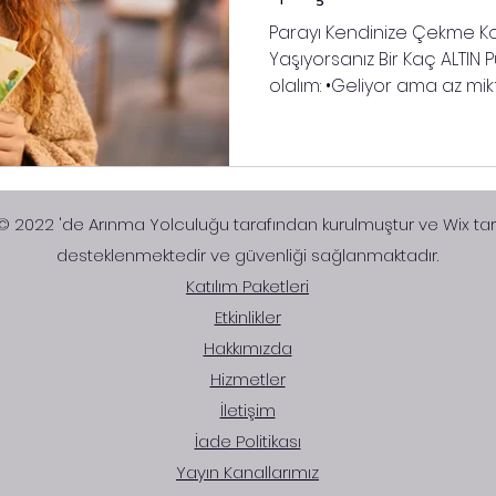
Parayı Kendinize Çekme 
Yaşıyorsanız Bir Kaç ALTIN Püf Noktas
olalım: •Geliyor ama az mi
düzensiz. •Hiç gelmiyor. •Ç
geldiğinden daha büyük b
•Bir ay çok gelirken, iki ay 
ancak hep birilerine kaptı
olursa olsun asla sonlanm
 © 2022 'de Arınma Yolculuğu tarafından kurulmuştur ve​ Wix ta
batağındayım. •Taksit yada
desteklenmektedir ve güvenliği sağlanmaktadır.
edinemem. Yukarıdaki her 
Katılım Paketleri​
Etkinlikler
Hakkımızda
Hizmetler
İletişim
İade Politikası
Yayın Kanallarımız