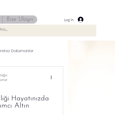
Bize Ulaşın
Log In
retsiz Dokümanlar
uluğu
kunur
liği Hayatınızda
mcı Altın