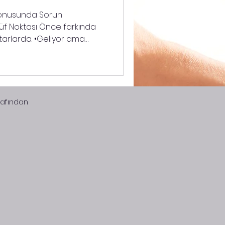
Konusunda Sorun
ı Önce farkında
ktarlarda. •Geliyor ama
ok geliyor ancak sürekli
ir kalem ödemem oluyor.
hiç gelmeyebiliyor. •Hep gelir
rırım. •Ne kadar kazancım
ayan bir borç
rafından
 borçsuz hiç bir şey
cümle bolluk v