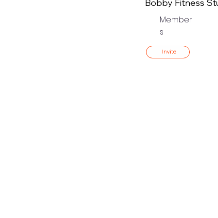
Bobby Fitness St
Member
s
Invite