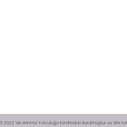
 © 2022 'de Arınma Yolculuğu tarafından kurulmuştur ve​ Wix ta