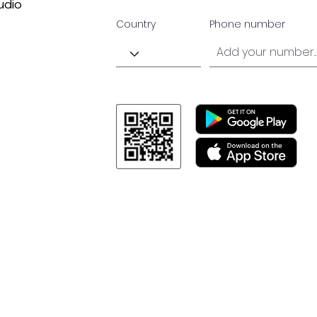
udio
Country
Phone number