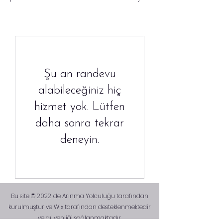
Şu an randevu
alabileceğiniz hiç
hizmet yok. Lütfen
daha sonra tekrar
deneyin.
Bu site © 2022 'de Arınma Yolculuğu tarafından
kurulmuştur ve​ Wix tarafından desteklenmektedir
ve güvenliği sağlanmaktadır.