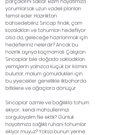
parçalarını saklar. Bizim hayatımıza 
yorumlarsak uzun vadeli planları 
temsil eder. Hazırlıktan 
bahsedebiliriz. Sincap fındık, çam 
kozalakları ve tohumları hedefliyor 
olsa da, geleceğe hazırlanmak için 
hedefleriniz nelerdir? Ancak bu 
hazırlık aşırıya kaçmamalı. Çalışkan 
Sincaplar bile doğada sakladıkları 
yemişlerin yalnızca küçük bir kısmını 
bulurlar, malum gömüldükleri için 
bu yiyecekler genellikle ilkbaharda 
bitkilere ve ağaçlara dönüşür.
Sincaplar azimle ve bağlılıkla tohum 
ekiyor;  kendi mahsullerimizi 
sorgulayalım. Ne ektik? Günlük 
hayatımıza sağlıklı ruhani tohumlar 
ekiyor muyuz? Yoksa bunun yerine 