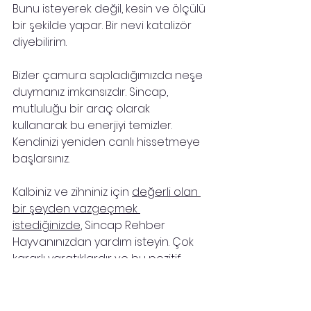
Bunu isteyerek değil, kesin ve ölçülü 
bir şekilde yapar. Bir nevi katalizör 
diyebilirim.
Bizler çamura sapladığımızda neşe 
duymanız imkansızdır. Sincap, 
mutluluğu bir araç olarak 
kullanarak bu enerjiyi temizler. 
Kendinizi yeniden canlı hissetmeye 
başlarsınız.
Kalbiniz ve zihniniz için 
değerli olan 
bir şeyden vazgeçmek 
istediğinizde
, Sincap Rehber 
Hayvanınızdan yardım isteyin. Çok 
kararlı yaratıklardır ve bu pozitif 
enerjiyi hak eden insanlara mutlu 
bir şekilde aktarırlar.