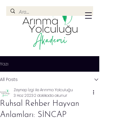
Yazı
All Posts
Zeynep İzgi ile Arınma Yolculuğu
3 Haz 2023
2 dakikada okunur
Ruhsal Rehber Hayvan
Anlamları: SİNCAP