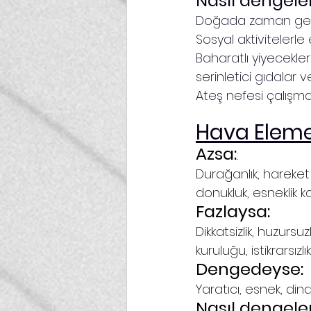
Nasıl dengelen
Doğada zaman geçi
Sosyal aktivitelerle 
Baharatlı yiyecekler (
serinletici gıdalar v
Ateş nefesi çalışmal
Hava Eleme
Azsa:
:
Durağanlık, hareket eks
donukluk, esneklik kay
Fazlaysa:
Dikkatsizlik, huzursu
kuruluğu, istikrarsızlık..
Dengedeyse:
Yaratıcı, esnek, din
Nasıl dengelen