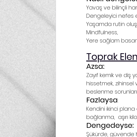
Yavaş ve bilinçli har
Dengeleyici nefes eg
Yaşamda rutin oluş
Mindfulness,
Yere sağlam basan a
Toprak Ele
Azsa:
:
Zayıf kemik ve diş yap
hissetmek, zihinsel v
beslenme sorunları...
Fazlaysa
:
Kendini ikinci plana 
bağlanma,  aşırı kilo
Dengedeyse:
Şükürde, güvende his