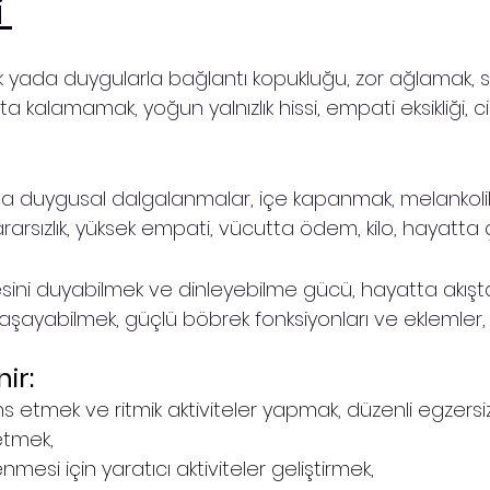
 
 yada duygularla bağlantı kopukluğu, zor ağlamak, se
 kalamamak, yoğun yalnızlık hissi, empati eksikliği, cil
ada duygusal dalgalanmalar, içe kapanmak, melankoli
rarsızlık, yüksek empati, vücutta ödem, kilo, hayatta ça
sesini duyabilmek ve dinleyebilme gücü, hayatta akışt
 yaşayabilmek, güçlü böbrek fonksiyonları ve eklemler,
ir:
 etmek ve ritmik aktiviteler yapmak, düzenli egzers
etmek,
esi için yaratıcı aktiviteler geliştirmek,