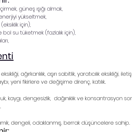
ir:
rmek, güneş ışığı almak,
enerjiyi yükseltmek,
eksiklik için), 
e bol su tüketmek (fazlalık için), 
arı,
nti
ikliği, ağırkanlılık, aşırı sabitlik, yaratıcılık eksikliği, ilet
bı, yeni fikirlere ve değişime direnç, katılık...
zluk, kaygı, dengesizlik,  dağınıklık ve konsantrasyon sor
.
amik, dengeli, odaklanmış, berrak düşüncelere sahip...
ir: