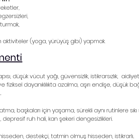
eketler, 
zersizleri, 
turmak,
ktiviteler (yoga, yürüyüş gibi) yapmak.
menti
ısı, düşük vücut yağı, güvensizlik, istikrarsızlık,  aidiyet 
e fiziksel dayanıklılıkta azalma, aşırı endişe, düşük bağış
.
atma, başkaları için yaşama, sürekli aynı rutinlere sıkı 
, depresif ruh hali, kan şekeri dengesizlikleri..
seden, destekçi, tatmin olmuş hisseden, istikrarlı... 