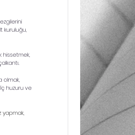
zgilerini 
t kuruluğu, 
k hissetmek, 
lkantı...
a olmak, 
 İç huzuru ve 
iz yapmak,