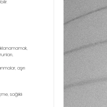
lir.
daklanamamak, 
ları....
anmalar, aşırı 
 
e, sağlıklı 