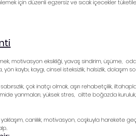
nlemek için düzenli egzersiz ve sıcak içecekler tüketilebi
nti
, motivasyon eksikliği, yavaş sindirim, üşüme,  o
 kaybı, kaygı, cinsel isteksizlik, halsizlik, dolaşım sorun
sabırsızlık, çok inatçı olmak, aşırı rehabetçilik, iltahapl
, mide yanmaları, yüksek stres,  ciltte boğazda kuruluk,
 yaklaşım, canlılık, motivasyon, coşkuyla harekete geçm
p...