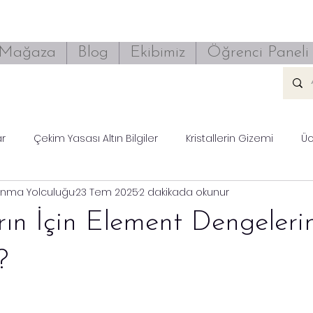
Mağaza
Blog
Ekibimiz
Öğrenci Paneli
ar
Çekim Yasası Altın Bilgiler
Kristallerin Gizemi
Üc
rınma Yolculuğu
23 Tem 2025
2 dakikada okunur
rın İçin Element Dengeleri
?