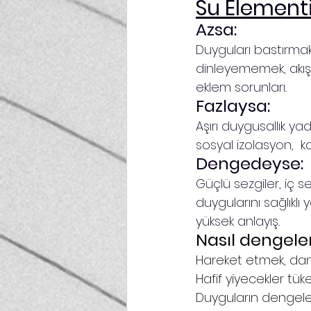
Su Elementi
Azsa:
Duyguları bastırmak
dinleyememek, akışta
eklem sorunları..
Fazlaysa:
Aşırı duygusallık y
sosyal izolasyon,  ka
Dengedeyse:
Güçlü sezgiler, iç 
duygularını sağlıklı
yüksek anlayış..
Nasıl dengelen
Hareket etmek, dans
Hafif yiyecekler tük
Duyguların dengelenm