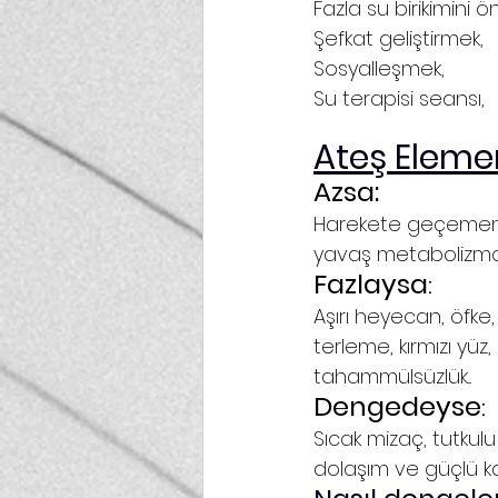
Fazla su birikimini ö
Şefkat geliştirmek, 
Sosyalleşmek,
Su terapisi seansı, 
Ateş Eleme
Azsa:
Harekete geçememek
yavaş metabolizma, yön
Fazlaysa
:
Aşırı heyecan, öfke, 
terleme, kırmızı yüz
tahammülsüzlük...
Dengedeyse
:
Sıcak mizaç, tutkulu
dolaşım ve güçlü kal