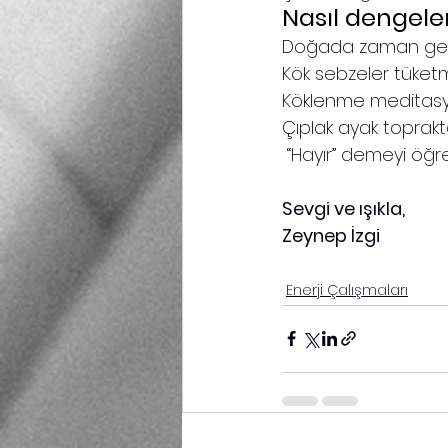
Nasıl dengelen
Doğada zaman geç
Kök sebzeler tüketm
Köklenme meditasyo
Çıplak ayak toprak
 “Hayır” demeyi öğ
Sevgi ve ışıkla,
Zeynep İzgi
Enerji Çalışmaları