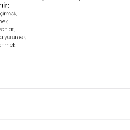
ir:
irmek, 
ek, 
nları,
ta yürümek,
renmek.