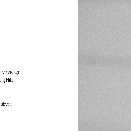
eksikliği 
ıklık, 
sıkya 