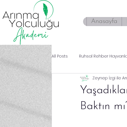
Anasayfa
All Posts
Ruhsal Rehber Hayvanl
Zeynep İzgi ile A
Enerji Çalışmaları
Yaşadıkla
Baktın mı