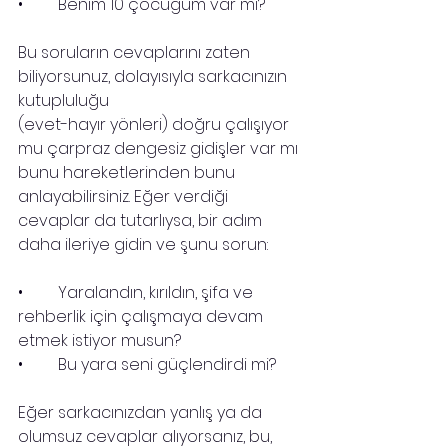
•	Benim 10 çocuğum var mı?
Bu soruların cevaplarını zaten 
biliyorsunuz, dolayısıyla sarkacınızın 
kutupluluğu 
(evet-hayır yönleri) doğru çalışıyor 
mu çarpraz dengesiz gidişler var mı 
bunu hareketlerinden bunu 
anlayabilirsiniz. Eğer verdiği 
cevaplar da tutarlıysa, bir adım 
daha ileriye gidin ve şunu sorun:
•	Yaralandın, kırıldın, şifa ve 
rehberlik için çalışmaya devam 
etmek istiyor musun?
•	Bu yara seni güçlendirdi mi?
Eğer sarkacınızdan yanlış ya da 
olumsuz cevaplar alıyorsanız, bu, 