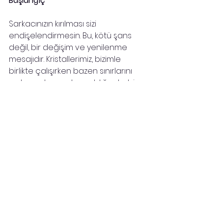
Başlangıç
Sarkacınızın kırılması sizi 
endişelendirmesin. Bu, kötü şans 
değil, bir değişim ve yenilenme 
mesajıdır. Kristallerimiz, bizimle 
birlikte çalışırken bazen sınırlarını 
zorlar ve bu sınırlar aşıldığında, bize 
veda ederler. Onlara minnettarlıkla 
veda edin, çünkü sizi korudular ve 
şimdi yeni bir rehberin kapısını 
araladılar. 
Yeni sarkacınızla tanışmaya hazır 
mısınız? O da heyecanla 
buluşmanızı bekliyor.
Şifa olsun,
Sevgi ve Işıkla