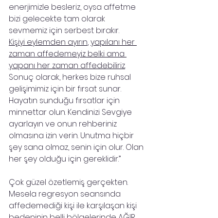
enerjimizle besleriz, oysa affetme 
bizi gelecekte tam olarak 
sevmemiz için serbest bırakır.
Kişiyi eylemden ayırın
, 
yapılanı her 
zaman affedemeyiz belki ama 
yapanı her zaman affedebiliriz
. 
Sonuç olarak, herkes bize ruhsal 
gelişimimiz için bir fırsat sunar. 
Hayatın sunduğu fırsatlar için 
minnettar olun. Kendinizi Sevgiye 
ayarlayın ve onun rehberiniz 
olmasına izin verin. Unutma hiçbir 
şey sana olmaz, senin için olur. Olan 
her şey olduğu için gereklidir.’’
Çok güzel özetlemiş gerçekten.
Mesela regresyon seansında 
affedemediği kişi ile karşılaşan kişi 
bedeninin belli bölgelerinde AĞIR 