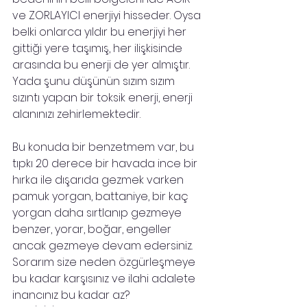
ve ZORLAYICI enerjiyi hisseder. Oysa 
belki onlarca yıldır bu enerjiyi her 
gittiği yere taşımış, her ilişkisinde 
arasında bu enerji de yer almıştır. 
Yada şunu düşünün sızım sızım 
sızıntı yapan bir toksik enerji, enerji 
alanınızı zehirlemektedir.
Bu konuda bir benzetmem var, bu 
tıpkı 20 derece bir havada ince bir 
hırka ile dışarıda gezmek varken 
pamuk yorgan, battaniye, bir kaç 
yorgan daha sırtlanıp gezmeye 
benzer, yorar, boğar, engeller 
ancak gezmeye devam edersiniz. 
Sorarım size neden özgürleşmeye 
bu kadar karşısınız ve ilahi adalete 
inancınız bu kadar az? 