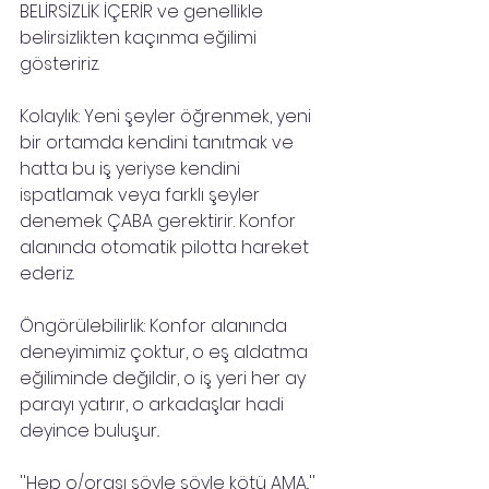
BELİRSİZLİK İÇERİR ve genellikle 
belirsizlikten kaçınma eğilimi 
gösteririz.
Kolaylık: Yeni şeyler öğrenmek, yeni 
bir ortamda kendini tanıtmak ve 
hatta bu iş yeriyse kendini 
ispatlamak veya farklı şeyler 
denemek ÇABA gerektirir. Konfor 
alanında otomatik pilotta hareket 
ederiz.
Öngörülebilirlik: Konfor alanında 
deneyimimiz çoktur, o eş aldatma 
eğiliminde değildir, o iş yeri her ay 
parayı yatırır, o arkadaşlar hadi 
deyince buluşur.. 
''Hep o/orası şöyle şöyle kötü AMA..'' 