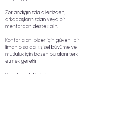
Zorlandığınızda ailenizden, 
arkadaşlarınızdan veya bir 
mentordan destek alın.
Konfor alanı bizler için güvenli bir 
liman olsa da, kişisel büyüme ve 
mutluluk için bazen bu alanı terk 
etmek gerekir. 
Hayatımızdaki eksik renkleri 
tamamlamak için seçim yapmak 
elimizde... 
Bildiğiniz cehennemi bilmediğiniz 
cennete değişmemeniz dileğiyle..
Sevgi ve ışıkla,
Zeynep İzgi