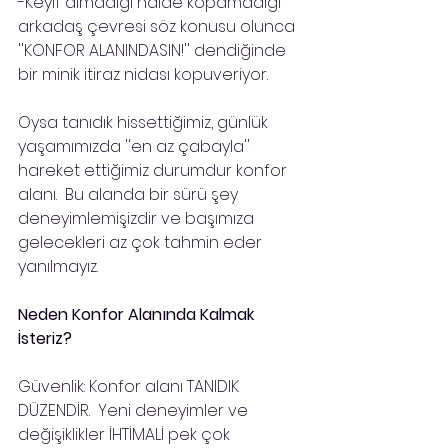
-Keyif almadığı halde kopamadığı 
arkadaş çevresi söz konusu olunca 
''KONFOR ALANINDASIN!'' dendiğinde 
bir minik itiraz nidası kopuveriyor.
Oysa tanıdık hissettiğimiz, günlük 
yaşamımızda ''en az çabayla'' 
hareket ettiğimiz durumdur konfor 
alanı.  Bu alanda bir sürü şey 
deneyimlemişizdir ve başımıza 
gelecekleri az çok tahmin eder 
yanılmayız.
Neden Konfor Alanında Kalmak 
İsteriz?
Güvenlik: Konfor alanı TANIDIK 
DÜZENDİR.  Yeni deneyimler ve  
değişiklikler İHTİMALİ pek çok 