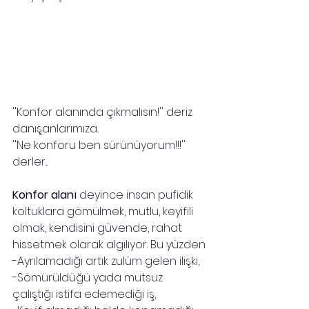
''Konfor alanında çıkmalısın!'' deriz 
danışanlarımıza..
''Ne konforu ben sürünüyorum!!!'' 
derler...
Konfor alanı 
deyince insan pufidik 
koltuklara gömülmek, mutlu, keyifili 
olmak, kendisini güvende, rahat 
hissetmek olarak algılıyor. Bu yüzden 
-Ayrılamadığı artık zulüm gelen ilişki, 
-Sömürüldüğü yada mutsuz 
çalıştığı istifa edemediği iş, 